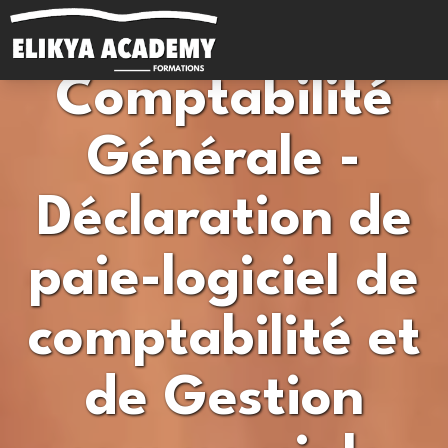
Comptabilité
Générale -
Langues
Logiciels bureautiques
Déclaration de
Gestion d'entreprise
Logistique et transport
paie-logiciel de
Autres formations
Titres professionnels
comptabilité et
de Gestion